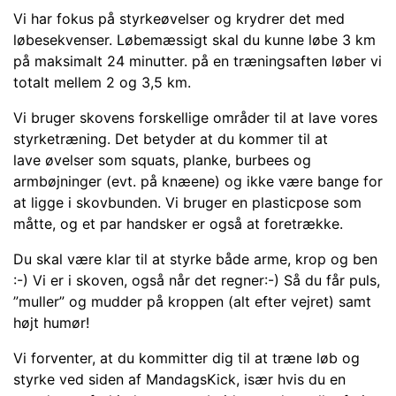
Vi har fokus på styrkeøvelser og krydrer det med
løbesekvenser. Løbemæssigt skal du kunne løbe 3 km
på maksimalt 24 minutter. på en træningsaften løber vi
totalt mellem 2 og 3,5 km.
Vi bruger skovens forskellige områder til at lave vores
styrketræning.
Det betyder at du kommer til at
lave
øvelser som squats, planke, burbees og
armbøjninger (evt. på knæene) og ikke være bange for
at ligge i skovbunden. Vi bruger en plasticpose som
måtte, og et par handsker er også at foretrække.
Du skal være klar til at styrke både arme, krop og ben
:-) Vi er i skoven, også når det regner:-) Så du får puls,
”muller” og mudder på kroppen (alt efter vejret) samt
højt humør!
Vi forventer, at du kommitter dig til at træne løb og
styrke ved siden af MandagsKick, især hvis du en