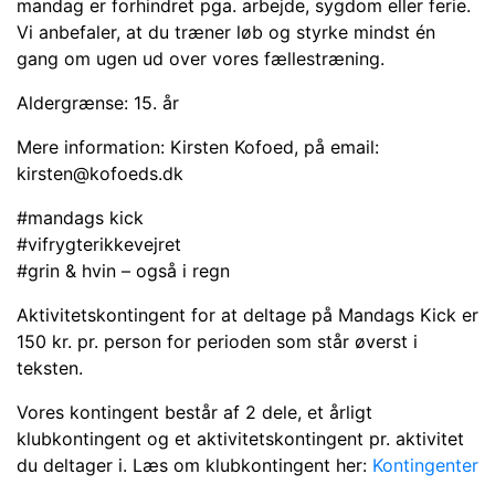
mandag er forhindret pga. arbejde, sygdom eller ferie.
Vi anbefaler, at du træner løb og styrke mindst én
gang om ugen ud over vores fællestræning.
Aldergrænse: 15. år
Mere information: Kirsten Kofoed, på email:
kirsten@kofoeds.dk
#mandags kick
#vifrygterikkevejret
#grin & hvin – også i regn
Aktivitetskontingent for at deltage på Mandags Kick er
150 kr. pr. person for perioden som står øverst i
teksten.
Vores kontingent består af 2 dele, et årligt
klubkontingent og et aktivitetskontingent pr. aktivitet
du deltager i. Læs om klubkontingent her:
Kontingenter